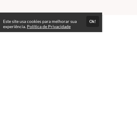
Este site usa cookies para melhorar sua
Ok!
experiência.
Política de Privacidade
Atendimento
08:00 às 18:00 - Segunda a sexta-feira
+552230830054
Fale Conosco
Páginas
Professores(as)
Configurações e Suporte
Política de Privacidade
Política de entrega
Quem somos