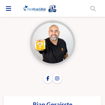
Início
/
Professores(as)
Rian Geraisste