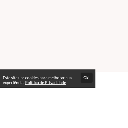
Este site usa cookies para melhorar sua
Ok!
experiência.
Política de Privacidade
Atendimento
08:00 às 18:00 - Segunda a sexta-feira
+552230830054