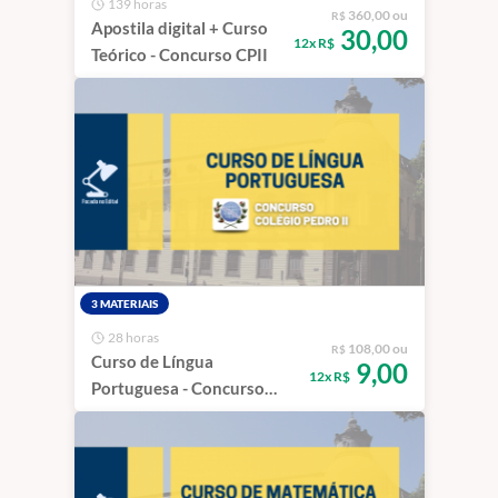
139 horas
360,00 ou
R$
Apostila digital + Curso
30,00
12x R$
Teórico - Concurso CPII
3 MATERIAIS
28 horas
108,00 ou
R$
Curso de Língua
9,00
12x R$
Portuguesa - Concurso
Colégio Pedro II