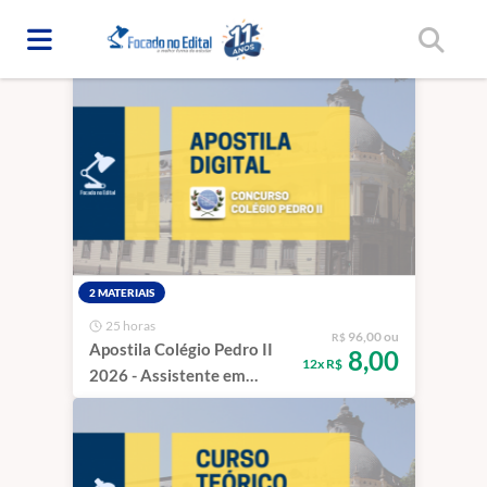
Início
/
Combos
2 MATERIAIS
25 horas
96,00 ou
R$
Apostila Colégio Pedro II
8,00
12x R$
2026 - Assistente em
administração